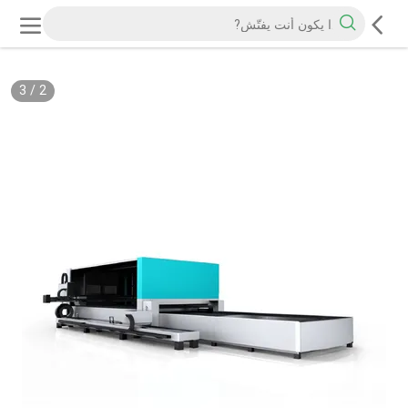
3
/
2