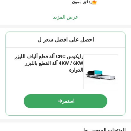
يدقّق ممون
عرض المزيد
احصل على افضل سعر ل
رايكوس CNC آلة قطع ألياف الليزر
4KW / 6KW آلة القطع بالليزر
الدوارة
استمر
المنتجات الموصى بها