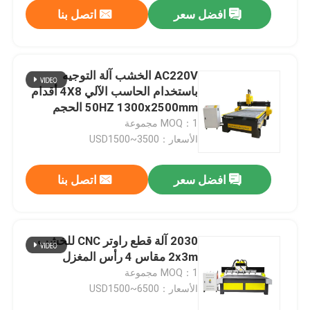
افضل سعر
اتصل بنا
AC220V الخشب آلة التوجيه
باستخدام الحاسب الآلي 4X8 أقدام
50HZ 1300x2500mm الحجم
MOQ：1 مجموعة
الأسعار：USD1500~3500
افضل سعر
اتصل بنا
منزل
2030 آلة قطع راوتر CNC للخشب
2x3m مقاس 4 رأس المغزل
المنتجات
MOQ：1 مجموعة
الأسعار：USD1500~6500
أشرطة فيديو