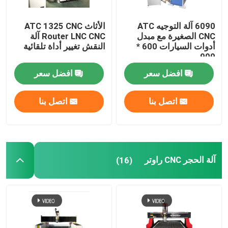
6090 آلة التوجيه ATC
الأثاث ATC 1325 CNC
CNC الصغيرة مع مبدل
Router LNC CNC آلة
أدوات السيارات 600 *
النقش تغيير أداة تلقائية
900 مم
افضل سعر
افضل سعر
اتصل بنا
اتصل بنا
آلة الحجر CNC راوتر
(16)