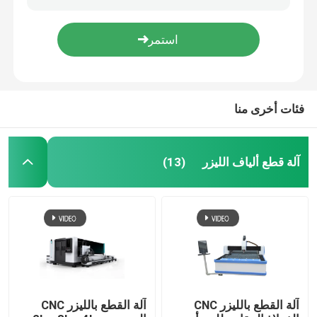
DSP A11 CNC آلة نحت الخشب 1325 CNC آلة طحن التوجيه
1325 التلقائي 3D نحت الخشب CNC راوتر نقش 1500 * 3000 مم
آلة الخشب CNC راوتر
1325 1530 3D CNC راوتر النقش آلة النجارة متعددة الوظائف الروتاري
AC220V CNC Metal Router Machine 3 Axis 6090 Mini CNC Wood Carving Machine
آلة التوجيه باستخدام الحاسب الآلي ATC
فئات أخرى منا
آلة الحجر CNC راوتر
آلة قطع ألياف الليزر
(13)
آلة القطع المتذبذبة
آلة قطع البلازما
آلة طلاء للأشعة فوق البنفسجية
آلة القطع بالليزر CNC
آلة القطع بالليزر CNC
آلة صنع الألبوم