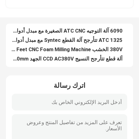
1325 ATC تتأرجح آلة القطع Syntec مع مبدل أدوات السيارات
380V الخشب CNC Router Machine 4X8 Feet CNC Foam Milling Machine
حول بنا
آلة قطع تتأرجح النسيج CCD AC380V الجهد 1600x2500mm
220 فولت 50 هرتز أجزاء آلة التصنيع باستخدام الحاسب الآلي 1 المرحلة 2.2Kw مجمع الغبار النجارة
جولة في المعمل
380V ER25 CNC أجزاء آلة 5.5kw المغزل المياه التبريد 3 المرحلة
آلة صنع الألبوم 450 مم 750 وات GS-450V آلة قطع الورق اليدوية
ضبط الجودة
الصناعة CNC Nesting Router Machine Auto Miller 1325 CNC Router ATC
آلة نقش الخشب الدوارة باستخدام الحاسب الآلي 4 محور آلة قطع راوتر 4 رأس المغزل
اتصل بنا
سطح المكتب ATC CNC راوتر آلة النجارة 1325 مع مبدل أدوات القرص السيارات
اترك رسالة
الأثاث الخشب آلة التوجيه باستخدام الحاسب الآلي / آلة النجارة التلقائي الروتاري
آلة قطع ألياف الليزر
قدم 4X8 الخشب CNC راوتر آلة الكرة اللولبية DSP A11 نظام التحكم
مجلس الوزراء الخشب آلة التوجيه باستخدام الحاسب الآلي نحت الروتاري CNC تحول آلة
سطح المكتب البسيطة الخشب باستخدام الحاسب الآلي آلة النجارة AC220V 600x900mm
آلة القطع بليزر CO2
مصغرة 6090 الخشب آلة التوجيه باستخدام الحاسب الآلي مع سطح المكتب الدوار 50HZ CE
فراغ CNC آلات النجارة 2030 Wood Router CNC Machine 1PH
آلة قطع المعادن بالليزر