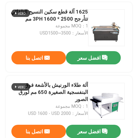
1625 آلة قطع سكين النسيج التلقائي
تتأرجح 3PH 1600 * 2500 مم
MOQ：1 مجموعة
الأسعار：USD1500~3500
افضل سعر
اتصل بنا
آلة طلاء الورنيش بالأشعة فوق
البنفسجية الصغيرة 650 مم لورق
منزل
الصور
MOQ：1 مجموعة
الأسعار：USD 1600 - USD 2000
المنتجات
افضل سعر
اتصل بنا
6090 آلة التوجيه ATC CNC الصغيرة مع مبدل أدوات السيارات 600 * 900 مم
أشرطة فيديو