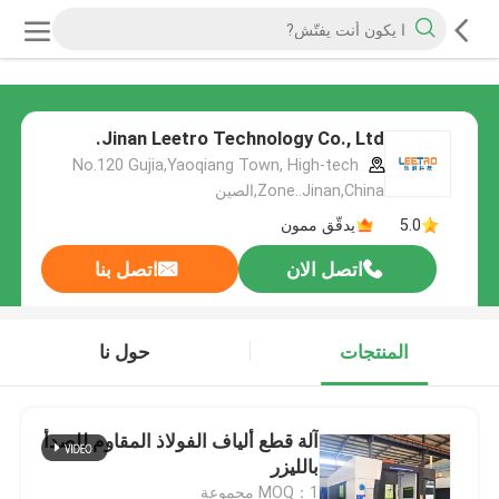
Jinan Leetro Technology Co., Ltd.
No.120 Gujia,Yaoqiang Town, High-tech
Zone..Jinan,China,الصين
5.0
يدقّق ممون
اتصل الان
اتصل بنا
المنتجات
حول نا
آلة قطع ألياف الفولاذ المقاوم للصدأ
بالليزر
MOQ：1 مجموعة