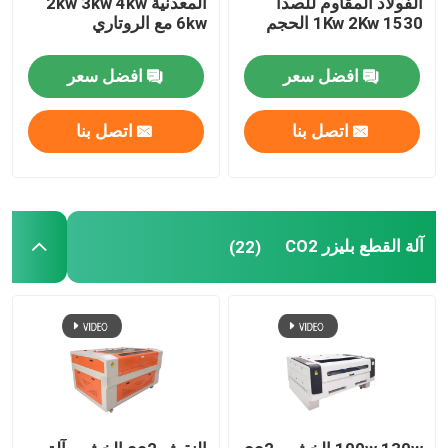
الفولاذ المقاوم للصدأ
المعدنية 2kw 3kw 4kw
1Kw 2Kw 1530 الحجم
6kw مع الروتاري
ورقة PVC ألبوم الصور
افضل سعر
افضل سعر
قطع غيار ماكينات CNC
اتصل بنا
اتصل بنا
آلة القطع بليزر CO2
(22)