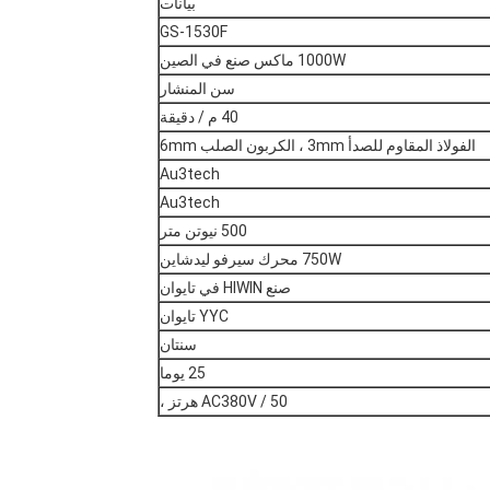
بيانات
GS-1530F
1000W ماكس صنع في الصين
سن المنشار
40 م / دقيقة
الفولاذ المقاوم للصدأ 3mm ، الكربون الصلب 6mm
Au3tech
Au3tech
500 نيوتن متر
750W محرك سيرفو ليدشاين
صنع HIWIN في تايوان
YYC تايوان
سنتان
25 يوما
AC380V / 50 هرتز ،