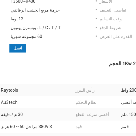
الأسعار:
9400~13500
تفاصيل التغليف:
حزمة مربع الخشب الرقائقي
وقت التسليم:
12 يوما
شروط الدفع:
L / C ، T / T ، ويسترن يونيون
القدرة على العرض:
60 مجموعة شهريا
اتصل
رأس الليزر:
Raytools
نظام التحكم:
Au3tech
 ملم
أقصى سرعة القطع:
30 م / دقيقة
6 مم
قوة:
380V 3 مراحل 50 ~ 60 هرتز