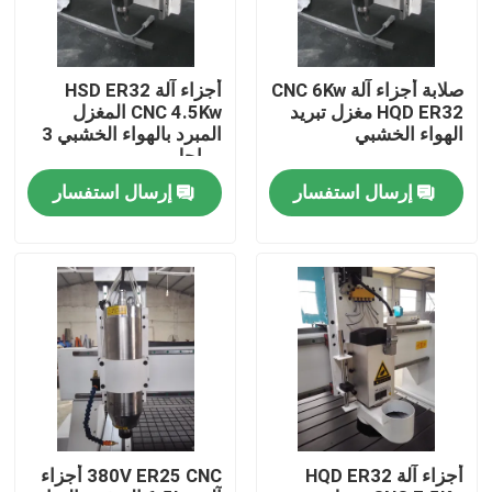
حول بنا
صلابة أجزاء آلة CNC 6Kw
أجزاء آلة HSD ER32
HQD ER32 مغزل تبريد
CNC 4.5Kw المغزل
جولة في المعمل
الهواء الخشبي
المبرد بالهواء الخشبي 3
مراحل
إرسال استفسار
إرسال استفسار
ضبط الجودة
اتصل بنا
آلة قطع ألياف الليزر
آلة القطع بليزر CO2
أجزاء آلة HQD ER32
380V ER25 CNC أجزاء
آلة قطع المعادن بالليزر