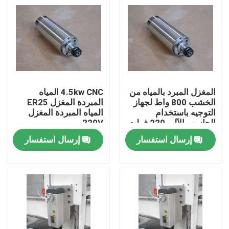
المغزل المبرد بالمياه من
4.5kw CNC المياه
الخشب 800 واط لجهاز
المبردة المغزل ER25
التوجيه باستخدام
المياه المبردة المغزل
الحاسب الآلي 220 فولت
220V
1 المرحلة ER11 الحجم
إرسال استفسار
إرسال استفسار
منزل
المنتجات
أشرطة فيديو