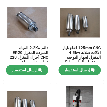
125mm CNC قطع غيار
دائم 2.2Kw المياه
الآلات صلابة 4.5kw
المبردة المغزل ER20
المغزل لجهاز التوجيه
CNC أجزاء المغزل 220
باستخدام الحاسب الآلي
فولت 1 المرحلة
إرسال استفسار
إرسال استفسار
منزل
المنتجات
أشرطة فيديو