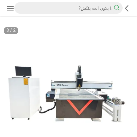
3
/
2