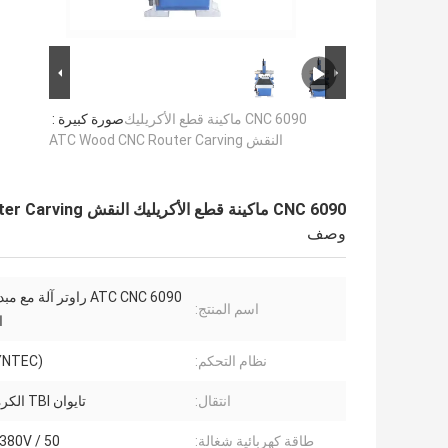
6090 CNC ماكينة قطع الأكريليك
صورة كبيرة :
النقش ATC Wood CNC Router Carving
6090 CNC ماكينة قطع الأكريليك النقش ATC Wood CNC Router Carving
وصف
6090 ATC CNC راوتر آلة م
اسم المنتج:
ا
نظام التحكم:
YNTEC)
انتقال:
تايوان TBI الكرة اللولبية
طاقة كهربائية شغالة:
AC380V / 50 ه