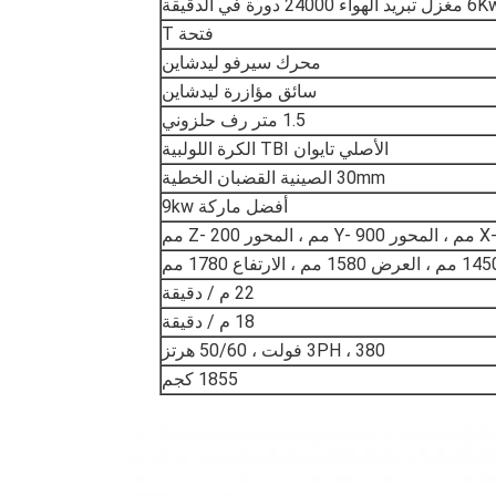
ل تبريد الهواء 24000 دورة في الدقيقة
فتحة T
محرك سيرفو ليدشاين
سائق مؤازرة ليدشاين
1.5 متر رف حلزوني
الأصلي تايوان TBI الكرة اللولبية
30mm الصينية القضبان الخطية
أفضل ماركة 9kw
22 م / دقيقة
18 م / دقيقة
3PH ، 380 فولت ، 50/60 هرتز
1855 كجم