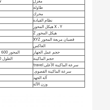
مغزل
6Kw مغز
طاولة
محرك
نظام القيادة
X ، Y هيكل المحور
هيكل المحور Z
قضبان مربعة المحور XYZ
العاكس
حجم عمل الجهاز
المحور X- 600 مم ، المحور Y- 900 مم ، المحور Z- 200 مم
حجم الماكينة
الطول 1450 مم ، العرض 1580 مم ، الارتفاع 1780 مم
سرعة الماكينة الأعلى.travel
سرعة الماكينة القصوى
آلة الجهد
وزن الآلة