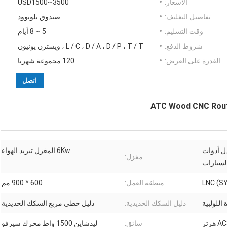
الأسعار:
USD1500~3500
تفاصيل التغليف:
صندوق بلويوود
وقت التسليم:
5 ~ 8 أيام
شروط الدفع:
L / C ، D / A ، D / P ، T / T ، ويسترن يونيون
القدرة على العرض:
120 مجموعة شهريا
اتصل
ع مبدل أدوات
6Kw المغزل تبريد الهواء
مغزل:
لسيارات
LNC (S
منطقة العمل:
600 * 900 مم
دليل السكك الحديدية:
دليل خطي مربع السكك الحديدية
رتز
سائق:
ليدشاين 1500 واط محرك سيرفو