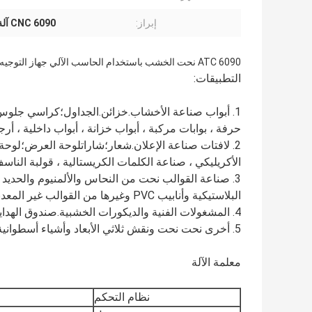
إبراز:
6090 CNC آلة قطع الأكريليك
6090 ATC نحت الخشب باستخدام الحاسب الآلي جهاز التوجيه باستخدام الحاسب الآلي الاكريليك قطع النقش آلة
التطبيقات:
1. أبواب صناعة الأخشاب.خزائن.الجداول؛كراسي جلوس
حرفة ، بوابات مركبة ، أبواب خزانة ، أبواب داخلية ، أرج
2. لافتات صناعة الإعلان.شعار؛شاراتلوحة العرض؛لوحة 
الأكريليكي ، صناعة الكلمات الكريستالية ، قولبة الناس
3. صناعة القوالب نحت من النحاس والألمنيوم والحديد 
البلاستيكية وأنابيب PVC وغيرها من القوالب غير المعدنية.
4. المشغولات الفنية والديكورات الخشبية.صندوق الهدايا؛صندوق الجواهر
5. أخرى نحت نحت ونقش ثلاثي الأبعاد وأشياء أسطوانية.
معلمة الآلة
نظام التحكم