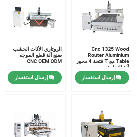
Cnc 1325 Wood
الروتاري الأثاث الخشب
Router Aluminium
صنع آلة قطع الموجه
Table مع T فتحة 4 محور
CNC OEM ODM
آلة النجارة
إرسال استفسار
إرسال استفسار
منزل
المنتجات
أشرطة فيديو