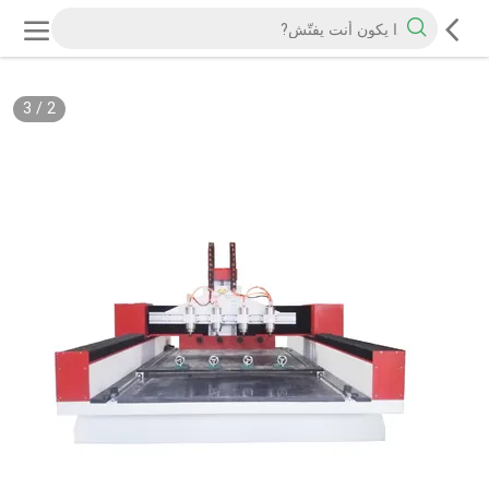
3
/
2