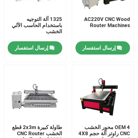
حول بنا
AC220V CNC Wood
1325 آلة التوجيه
Router Machines
باستخدام الحاسب الآلي
الخشب
جولة في المعمل
إرسال استفسار
إرسال استفسار
ضبط الجودة
اتصل بنا
آلة قطع ألياف الليزر
آلة القطع بليزر CO2
OEM 4 محور الخشب
طاولة كبيرة 2x3m قطع
CNC راوتر آلة حجم 4X8
الخشب CNC Router
آلة قطع المعادن بالليزر