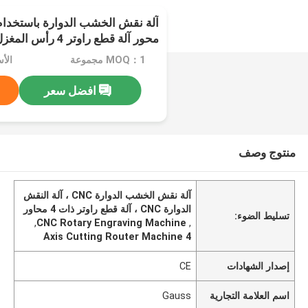
محور آلة قطع راوتر 4 رأس المغزل
MOQ：1 مجموعة
الأسعار
افضل سعر
منتوج وصف
آلة نقش الخشب الدوارة CNC ، آلة النقش
الدوارة CNC ، آلة قطع راوتر ذات 4 محاور
تسليط الضوء:
,
CNC Rotary Engraving Machine
,
4 Axis Cutting Router Machine
إصدار الشهادات
CE
اسم العلامة التجارية
Gauss